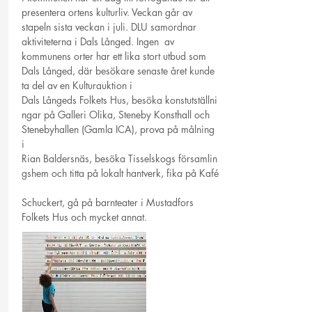
presentera ortens kulturliv. Veckan går av
stapeln sista veckan i juli. DLU samordnar
aktiviteterna i Dals Långed. Ingen av
kommunens orter har ett lika stort utbud som
Dals Långed, där besökare senaste året kunde
ta del av en Kulturauktion i
Dals Långeds Folkets Hus, besöka konstutställni
ngar på Galleri Olika, Steneby Konsthall och
Stenebyhallen (Gamla ICA), prova på målning
i
Rian Baldersnäs, besöka Tisselskogs församlin
gshem och titta på lokalt hantverk, fika på Kafé
Schuckert, gå på barnteater i Mustadfors
Folkets Hus och mycket annat.