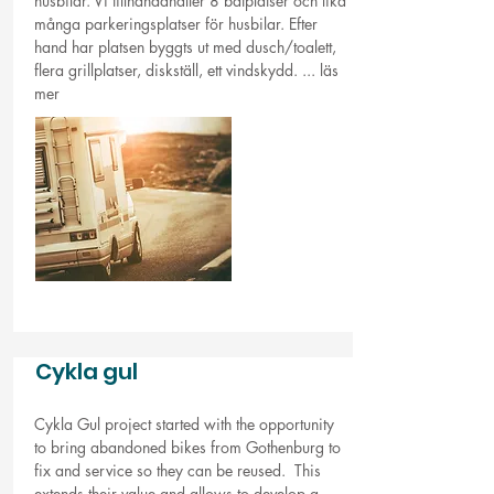
husbilar. Vi tillhandahåller 8 båtplatser och lika
många parkeringsplatser för husbilar. Efter
hand har platsen byggts ut med dusch/toalett,
flera grillplatser, diskställ, ett vindskydd. ...
läs
mer
Cykla gul
Cykla Gul project started with the opportunity
to bring abandoned bikes from Gothenburg to
fix and service so they can be reused. This
extends their value and allows to develop a