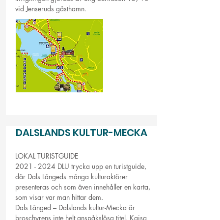
vid Jenseruds gästhamn.
DALSLANDS KULTUR-MECKA
LOKAL TURISTGUIDE
2021 - 2024
DLU trycka upp en turistguide,
där Dals Långeds många kulturaktörer
presenteras och som även innehåller en karta,
som visar var man hittar dem.
Dals Långed – Dalslands kultur-Mecka är
broschyrens inte helt anspåkslösa titel. Kajsa