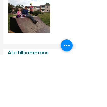
Äta tillsammans
I Dals Långed bor människor från minst 25
länder. Mat är en bärande kulturell faktor för
varje människa och med det som utgångspunkt
startade en verksamhet på Kafe Schuckert
kallad Äta tillsammans. Biba S Jelusic från
Slovenien och Hneta Rós Porbjarnardóttir från
Island var initiativtagarna. Vid några tillfällen i
månaden tillagades mat från ett bestämt land
och serverades till alla som ville komma. Det